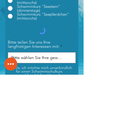
(mittwochs)
Schwimmkurs "Seestern"
(donnerstags)
Schwimmkurs "Seepferdchen"
(mittwochs)
Bitte teilen Sie uns Ihre
langfristigen Interessen mit:
Ja, ich möchte mich unverbindlich
für einen Schwimmschulkurs
anmelden. Ich bestätige die
Richtigkeit meiner Angaben. Ich
willige ein, dass Fotos und Videos
von meinem Kind angefertigt und in
digitalen Medien & Printmedien
veröffentlicht werden dürfen. Ich
habe die Datenschutzerklärung zur
Kenntnis genommen und
akzeptiere diese.
(Einverständniserklärung Fotorechte
& Datenschutzerklärung)