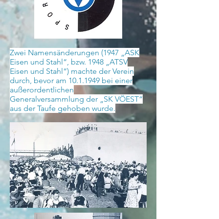
Zwei Namensänderungen (1947 „ASK
Eisen und Stahl“, bzw. 1948 „ATSV
Eisen und Stahl“) machte der Verein
durch, bevor am
10.1.1949
bei einer
außerordentlichen
Generalversammlung der „SK VÖEST“
aus der Taufe gehoben wurde.