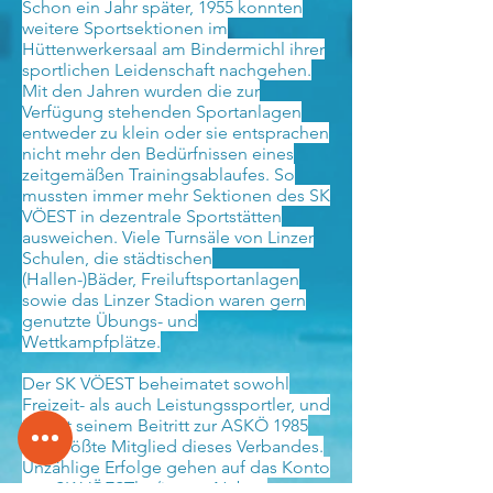
Schon ein Jahr später, 1955 konnten
weitere Sportsektionen im
Hüttenwerkersaal am Bindermichl ihrer
sportlichen Leidenschaft nachgehen.
Mit den Jahren wurden die zur
Verfügung stehenden Sportanlagen
entweder zu klein oder sie entsprachen
nicht mehr den Bedürfnissen eines
zeitgemäßen Trainingsablaufes. So
mussten immer mehr Sektionen des SK
VÖEST in dezentrale Sportstätten
ausweichen. Viele Turnsäle von Linzer
Schulen, die städtischen
(Hallen-)Bäder, Freiluftsportanlagen
sowie das Linzer Stadion waren gern
genutzte Übungs- und
Wettkampfplätze.
Der SK VÖEST beheimatet sowohl
Freizeit- als auch Leistungssportler, und
ist seit seinem Beitritt zur ASKÖ 1985
das größte Mitglied dieses Verbandes.
Unzählige Erfolge gehen auf das Konto
von SK VÖESTler/innen: Neben