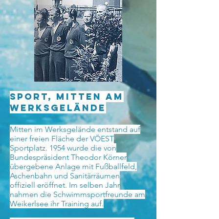
Sport, mitten am
Werksgelände
Mitten im Werksgelände entstand auf
einer freien Fläche der VÖEST
Sportplatz. 1954 wurde die von
Bundespräsident Theodor Körner
übergebene Anlage mit Fußballfeld,
Aschenbahn und Sanitärräumen
offiziell eröffnet. Im selben Jahr
nahmen die Schwimmsportfreunde am
Weikerlsee ihr Training auf.