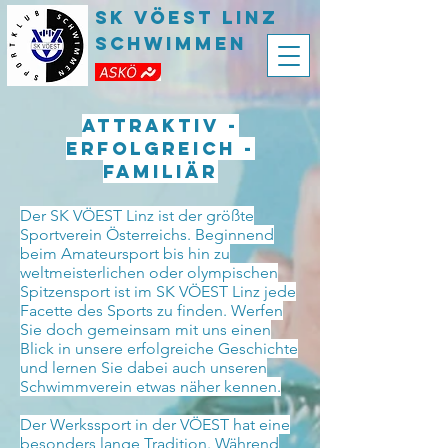
SK VÖEST LInz
Schwimmen
Attraktiv -
erfolgreich -
familiär
Der SK VÖEST Linz ist der größte
Sportverein Österreichs. Beginnend
beim Amateursport bis hin zu
weltmeisterlichen oder olympischen
Spitzensport ist im SK VÖEST Linz jede
Facette des Sports zu finden. Werfen
Sie doch gemeinsam mit uns einen
Blick in unsere erfolgreiche Geschichte
und lernen Sie dabei auch unseren
Schwimmverein etwas näher kennen.
Der Werkssport in der VÖEST hat eine
besonders lange Tradition. Während