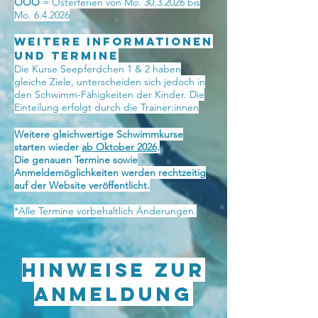
OOO
= Osterferien von Mo.
30.3.2026
bis
Mo. 6.4.2026
Weitere Informationen
und Termine
Die Kurse Seepferdchen 1 & 2 haben
gleiche Ziele, unterscheiden sich jedoch in
den Schwimm-Fähigkeiten der Kinder. Die
Einteilung erfolgt durch die Trainer:innen
Weitere gleichwertige Schwimmkurse
starten wieder
ab Oktober 2026
.
Die genauen Termine sowie
Anmeldemöglichkeiten werden rechtzeitig
auf der Website veröffentlicht.
*Alle Termine vorbehaltlich Änderungen.
Hinweise zur
Anmeldung