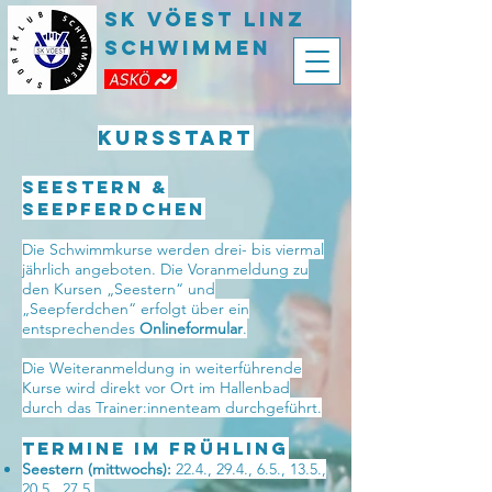
SK VÖEST LInz
Schwimmen
Kursstart
Seestern &
Seepferdchen
Die Schwimmkurse werden drei- bis viermal
jährlich angeboten. Die Voranmeldung zu
den Kursen „Seestern“ und
„Seepferdchen“ erfolgt über ein
entsprechendes
Onlineformular
.
Die Weiteranmeldung in weiterführende
Kurse wird direkt vor Ort im Hallenbad
durch das Trainer:innenteam durchgeführt.
Termine im Frühling
Seestern (mittwochs):
22.4., 29.4., 6.5., 13.5.,
20.5., 27.5.