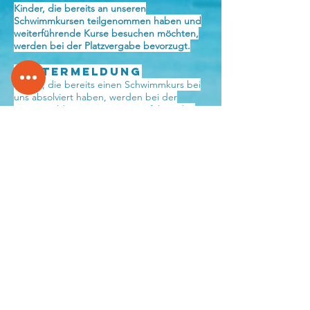
Kinder, die bereits an unseren
Schwimmkursen teilgenommen haben und
weiterführende Kurse besuchen möchten,
werden bei der Platzvergabe bevorzugt.
Weitermeldung
Kinder, die bereits einen Schwimmkurs bei
uns absolviert haben, werden bei der
Weitermeldung in einen weiterführenden
Kurs vorrangig berücksichtigt. Wir ersuchen
die Eltern, spätestens beim letzten
Kurstermin mitzuteilen, ob Interesse an
einer Folgebuchung besteht.
Die Anmeldung ist ab
sofort geschlossen
(15.9.2025)
!
Die Kurse im
Herbst/Winter sind
ausgebucht.
zum Anmeldeformular