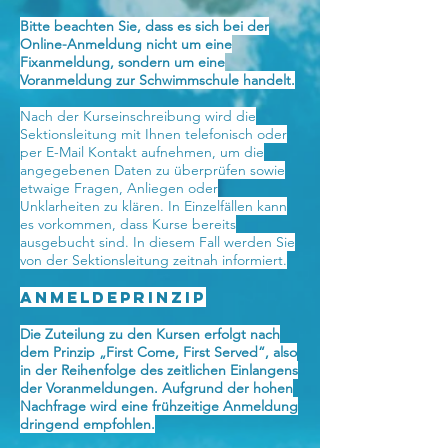
Bitte beachten Sie, dass es sich bei der
Online-Anmeldung nicht um eine
Fixanmeldung, sondern um eine
Voranmeldung zur Schwimmschule handelt.
Nach der Kurseinschreibung wird die
Sektionsleitung mit Ihnen telefonisch oder
per E-Mail Kontakt aufnehmen, um die
angegebenen Daten zu überprüfen sowie
etwaige Fragen, Anliegen oder
Unklarheiten zu klären. In Einzelfällen kann
es vorkommen, dass Kurse bereits
ausgebucht sind. In diesem Fall werden Sie
von der Sektionsleitung zeitnah informiert.
Anmeldeprinzip
Die Zuteilung zu den Kursen erfolgt nach
dem Prinzip „First Come, First Served“, also
in der Reihenfolge des zeitlichen Einlangens
der Voranmeldungen. Aufgrund der hohen
Nachfrage wird eine frühzeitige Anmeldung
dringend empfohlen.