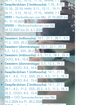
26.11., 3.12., 10.12., 17.12., WWW, 7.1.
Seepferdchen 2 (mittwochs):
1.10., 8.10.,
15.10., 22.10, HHH, 5.11., 12.11., 19.11.,
26.11., 3.12., 10.12., 17.12., WWW, 7.1.
HHH
= Herbstferien von Mo.
27.10.2025
bis
Fr.
31.10.2025
WWW
= Weihnachtsferien von Mi.
24.12.2025
bis Di. 6.1.2026
Seestern (mittwochs):
14.1., 21.1., 28.1., 4.2.,
11.2., SSS, 25.2.
Seestern (donnerstags):
15.1., 22.1., 29.1.,
5.2., 12.2., SSS, 26.2.
Seestern (mittwochs):
4.3., 11.3., 18.3., 25.3.,
OOO, 8.4., 15.4.
Seestern (donnerstags):
5.3., 12.3., 19.3.,
26.3., OOO, 9.4., 16.4.
Seepferdchen 1 (mittwochs):
14.1., 21.1.,
28.1., 4.2., 11.2., SSS, 25.2., 4.3., 11.3., 18.3.,
25.3., OOO, 8.4., 15.4.
Seepferdchen 2 (mittwochs):
14.1., 21.1.,
28.1., 4.2., 11.2., SSS, 25.2., 4.3., 11.3., 18.3.,
25.3., OOO, 8.4., 15.4.
SSS
= OÖ-Semesterferien von Mo.
16.2.2026
bis Fr.
20.2.2026