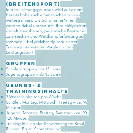
(Breitensport)
In den Leistungsgruppen wird auf einem
bereits hohen schwimmerischen Niveau
weitertrainiert. Die Schwimmer*innen
werden dabei unterstützt, ihre Fähigkeiten
gezielt auszubauen, persönliche Bestzeiten
zu erreichen und Wettkampferfahrung zu
sammeln – bei gleichzeitig reduzierter
Trainingsintensität im Vergleich zum
Leistungssport.
Gruppen
Schülergruppe – bis 13 Jahre
Jugendgruppe – ab 13 Jahre
Übungs- &
Trainingsinhalte
3 Wassereinheiten pro Woche
Schüler: Montag, Mittwoch, Freitag – ca. 90
Minuten
Jugend: Montag, Freitag, Samstag – ca. 90–
120 Minuten
Training in allen vier Schwimmlagen: Kraul,
Rücken, Brust, Schmetterling