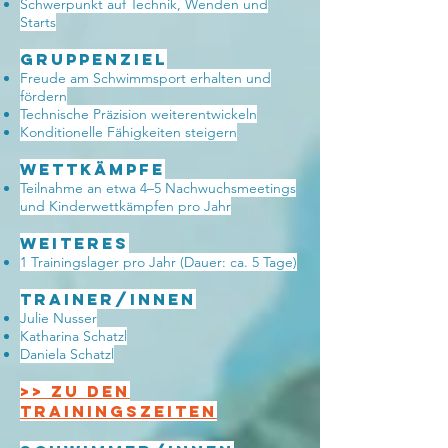
Schwerpunkt auf Technik, Wenden und
Starts
Gruppenziel
Freude am Schwimmsport erhalten und
fördern
Technische Präzision weiterentwickeln
Konditionelle Fähigkeiten steigern
wettkämpfe
Teilnahme an etwa 4–5 Nachwuchsmeetings
und Kinderwettkämpfen pro Jahr
Weiteres
1 Trainingslager pro Jahr (Dauer: ca. 5 Tage)
Trainer/innen
Julie Nusser
Katharina Schatzl
Daniela Schatzl
>> Zu den
Trainingszeiten