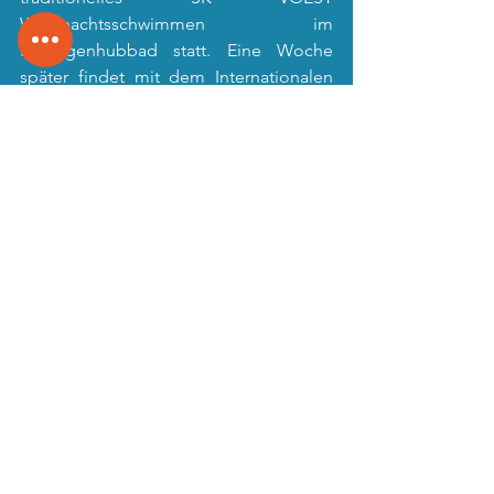
Weihnachtsschwimmen im 
Schörgenhubbad statt. Eine Woche 
später findet mit dem Internationalen 
Nikolausschwimmen in Steyr (für den 
Nachwuchs) bzw. den Internationalen 
Österreichischen 
Kurzbahnstaatsmeisterschaften (für den 
A-Kader) das Wettkampfjahr 2019 ein 
Ende.