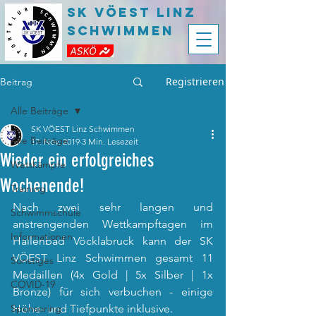
SK VÖEST LInz
Schwimmen
Registrieren
Beitrag
Alle Beiträge
SK VÖEST Linz Schwimmen
Alle Beiträge
17. Nov. 2019
3 Min. Lesezeit
Wieder ein erfolgreiches
Wettkämpfe
Wochenende!
Training
Nach zwei sehr langen und 
Schwimmschule
anstrengenden Wettkampftagen im 
Informationen
Hallenbad Vöcklabruck kann der SK 
VÖEST Linz Schwimmen gesamt 11 
Sonstiges
Medaillen (4x Gold | 5x Silber | 1x 
COVID-19
Bronze) für sich verbuchen - einige 
Sponsoring
Höhe- und Tiefpunkte inklusive.