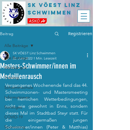
SK VÖEST LInz
Schwimmen
Registrieren
Beitrag
Alle Beiträge
SK VÖEST Linz Schwimmen
Alle Beiträge
22. Juni 2022
1 Min. Lesezeit
Masters-Schwimmer/innen im
Wettkämpfe
Medaillenrausch
Training
Vergangenes Wochenende fand das 44. 
Schwimmschule
Schwimmzonen- und Mastersmeeting 
Informationen
bei herrlichen Wetterbedingungen, 
nicht wie gewohnt in Enns, sondern 
Sonstiges
dieses Mal im Stadtbad Steyr statt. Für 
COVID-19
die einigermaßen jungen 
Sponsoring
Schwimmer/innen (Peter & Matthias) 