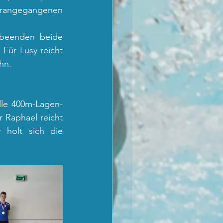
rangegangenen 
beenden beide 
ür Lusy reicht 
hn. 
lle 400m-Lagen-
Raphael reicht 
holt sich die 