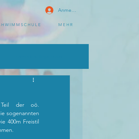
Anmelden
 H W I M M S C H U L E
M E H R
Anmelden/ Registrieren
Teil der oö. 
ie sogenannten 
e 400m Freistil 
mmen. 