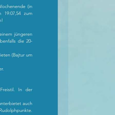
Wochenende (in 
 19:07,54 zum 
h!
seinem jüngeren 
enfalls die 20-
eten (Bajtur um 
r. 
istil. In der 
terbietet auch 
Rudolphpunkte. 