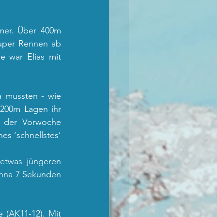
mer. Über 400m 
super Rennen ab 
 war Elias mit 
mussten - wie 
200m Lagen ihr 
 der Vorwoche 
s ‘schnellstes’ 
etwas jüngeren 
anna 7 Sekunden 
 (AK11-12). Mit 