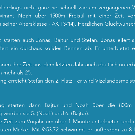
allerdings nicht ganz so schnell wie am vergangenen 
wimmt Noah über 1500m Freistil mit einer Zeit von
in seiner Altersklasse - AK 13/14). Herzlichen Glückwunsc
z starten auch Jonas, Bajtur und Stefan. Jonas eifert 
fert ein durchaus solides Rennen ab. Er unterbietet eb
nnen ihre Zeit aus dem letzten Jahr auch deutlich unterbi
 mehr als 2’). 
g erreicht Stefan den 2. Platz - er wird Vizelandesmeiste
g starten dann Bajtur und Noah über die 800m Fre
werden sie 5. (Noah) und 6. (Bajtur). 
e Zeit zum Vorjahr um über 1 Minute unterbieten und un
nuten-Marke. Mit 9:53,72 schwimmt er außerdem zu 8 