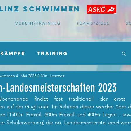
LInz
Schwimmen
V E R E I N / T R A I N I N G
T E A M S / Z I E L E
S C
kämpfe
Training
hwimmen
4. Mai 2023
2 Min. Lesezeit
Informationen
Sonstiges
n-Landesmeisterschaften 2023
chenende findet fast traditionell der erste 
ring
en auf der Gugl statt. Im Rahmen dieser werden über d
e (1500m Freistil, 800m Freistil und 400m Lagen - sowi
er Schülerwertung) die oö. Landesmeistertitel erschwo