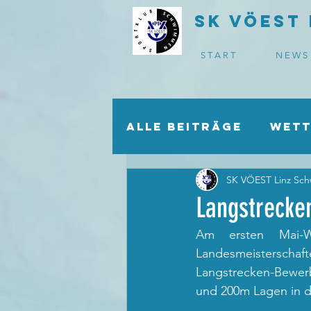
SK VÖEST 
S T A R T
N E W S
Alle Beiträge
Wett
SK VÖEST Linz Sc
Schwimmschule
Langstrecke
Am ersten Mai-Wo
COVID-19
Sponso
Landesmeisterschaft
Langstrecken-Bewerb
und 200m Lagen in d