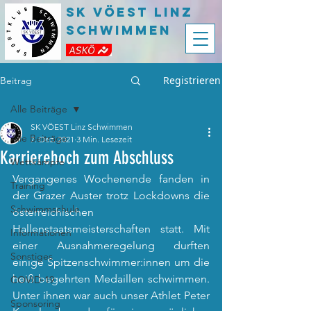
SK VÖEST LInz
Schwimmen
Registrieren
Beitrag
Alle Beiträge
SK VÖEST Linz Schwimmen
Alle Beiträge
7. Dez. 2021
3 Min. Lesezeit
Karrierehoch zum Abschluss
Wettkämpfe
Vergangenes Wochenende fanden in 
Training
der Grazer Auster trotz Lockdowns die 
Schwimmschule
österreichischen 
Hallenstaatsmeisterschaften statt. Mit 
Informationen
einer Ausnahmeregelung durften 
Sonstiges
einige Spitzenschwimmer:innen um die 
heiß begehrten Medaillen schwimmen. 
COVID-19
Unter ihnen war auch unser Athlet Peter 
Sponsoring