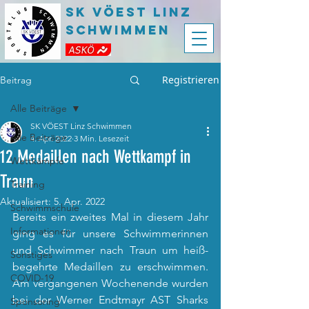
SK VÖEST LInz
Schwimmen
Registrieren
Beitrag
Alle Beiträge
SK VÖEST Linz Schwimmen
Alle Beiträge
4. Apr. 2022
3 Min. Lesezeit
12 Medaillen nach Wettkampf in
Wettkämpfe
Traun
Training
Aktualisiert:
5. Apr. 2022
Schwimmschule
Bereits ein zweites Mal in diesem Jahr 
Informationen
ging es für unsere Schwimmerinnen 
und Schwimmer nach Traun um heiß-
Sonstiges
begehrte Medaillen zu erschwimmen. 
COVID-19
Am vergangenen Wochenende wurden 
bei der Werner Endtmayr AST Sharks 
Sponsoring