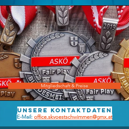
Mitgliedschaft & Preise
Unsere Kontaktdaten
E-Mail:
office.skvoestschwimmen@gmx.at