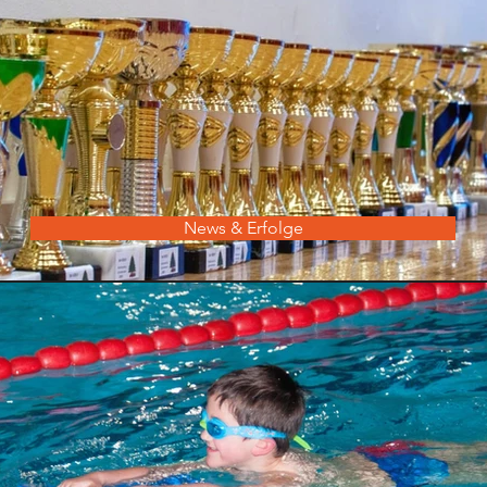
Damit
atten, den
News & Erfolge