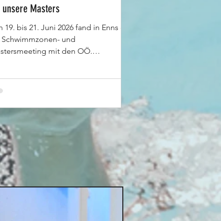
r unsere Masters
 19. bis 21. Juni 2026 fand in Enns das
. Schwimmzonen- und
stersmeeting mit den OÖ.
ndesmeisterschaften der Masters statt.
i herrlichem Wetter und bestens
ganisierten Rahmenbedingungen
rch das Team des ASKÖ SC Steyr
ngen unsere Masters erstmals in dieser
ison auf der 50-Meter-Bahn an den
rt – und lieferten ein starkes
nnschaftsergebnis ab. Für Martina
itz und Markus Scherb stand bei ihrem
ttkampfeinstieg vor allem das
mmeln von Erfahrung im Mitt