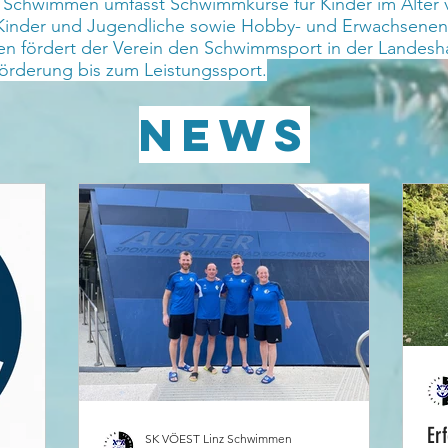
Schwimmen umfasst Schwimmkurse für Kinder im Alter vo
ür Kinder und Jugendliche sowie Hobby- und Erwachsenen
men fördert der Verein den Schwimmsport in der Landes
örderung bis zum Leistungssport.​
NEWS
Er
SK VÖEST Linz Schwimmen