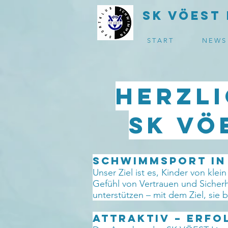
SK VÖEST 
S T A R T
N E W S
Herzl
SK VÖ
Schwimmsport in 
Unser Ziel ist es, Kinder von kl
Gefühl von Vertrauen und Sicherhei
unterstützen – mit dem Ziel, sie
ATTRAKTIV – ERFO