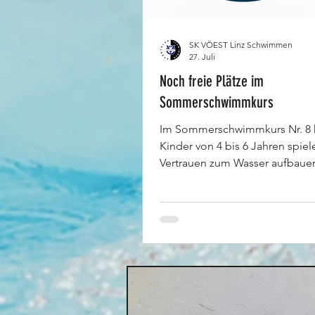
SK VÖEST Linz Schwimmen
27. Juli
Noch freie Plätze im
Sommerschwimmkurs
Im Sommerschwimmkurs Nr. 8
Kinder von 4 bis 6 Jahren spiel
Vertrauen zum Wasser aufbaue
erste Grundlagen des Schwim
kennenlernen. Der Kurs richtet 
Kinder ohne Schwimmvorkennt
und umfasst fünf Einheiten zu j
Minuten. 📅 17. bis 21. August 
11:00 bis 12:30 Uhr 📍 Erlebnis
Schörgenhub 💶 Kursgebühr: 1
mit Aktivpass der Stadt Linz gil
Ermäßigung von 50 Prozent. E