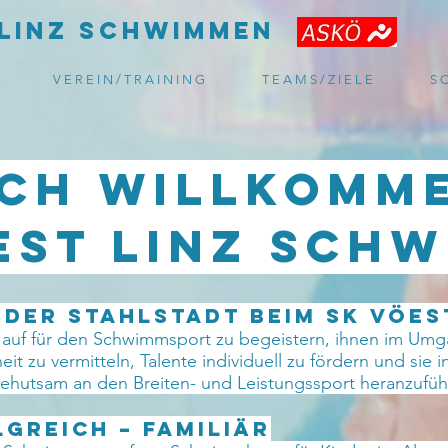
LInz
Schwimmen
V E R E I N / T R A I N I N G
T E A M S / Z I E L E
S C
ich Willkomme
EST Linz SCh
der Stahlstadt beim SK VÖES
ein auf für den Schwimmsport zu begeistern, ihnen im U
t zu vermitteln, Talente individuell zu fördern und sie i
 behutsam an den Breiten- und Leistungssport heranzufüh
LGREICH – FAMILIÄR