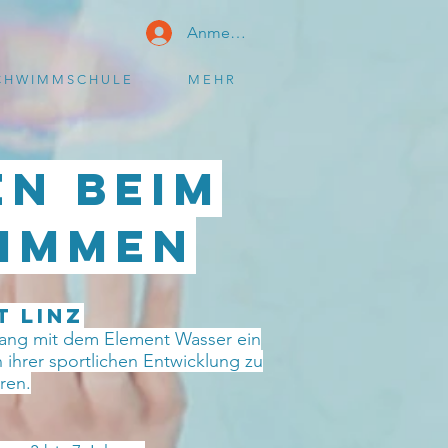
Anmelden
 H W I M M S C H U L E
M E H R
n beim
wimmen
T Linz
mgang mit dem Element Wasser ein
n ihrer sportlichen Entwicklung zu
ren.