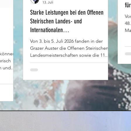
13. Juli
fü
Starke Leistungen bei den Offenen
Von
Steirischen Landes- und
48
Internationalen
Ma
La
Mastersmeisterschaften
Von 3. bis 5. Juli 2026 fanden in der
Be
Grazer Auster die Offenen Steirischen
or
 können
Landesmeisterschaften sowie die 11.
du
erisch
Internationalen Steirischen
gi
n und
Mastersmeisterschaften statt. Mit einem
Sa
mens
vierköpfigen Team reiste der SK VÖEST
Sta
sich an
Linz nach Graz – und kehrte mit einer
Ma
nisse
beeindruckenden Medaillenausbeute
Se
e 90
zurück. Monika Hofmann, Matthias
We
2026 🕚
Stöttner, Christoph Sagmüller und
Sa
oase
Florian Renner zeigten starke Leistungen
86 Euro –
und sicherten sich insgesamt 15 Gold-,
t eine
eine Silber- und eine Bronzemedaille.
ine schöne