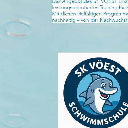
Das Angebot des SK VÖEST Linz 
leistungsorientiertes Training f
Mit diesen vielfältigen Program
nachhaltig – von der Nachwuchsf