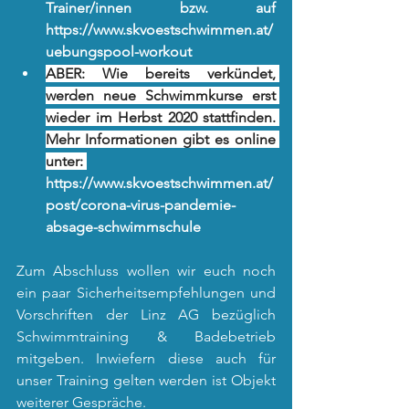
Trainer/innen bzw. auf 
https://www.skvoestschwimmen.at/
uebungspool-workout
ABER: Wie bereits verkündet, 
werden neue Schwimmkurse erst 
wieder im Herbst 2020 stattfinden. 
Mehr Informationen gibt es online 
unter: 
https://www.skvoestschwimmen.at/
post/corona-virus-pandemie-
absage-schwimmschule
Zum Abschluss wollen wir euch noch 
ein paar Sicherheitsempfehlungen und 
Vorschriften der Linz AG bezüglich 
Schwimmtraining & Badebetrieb 
mitgeben. Inwiefern diese auch für 
unser Training gelten werden ist Objekt 
weiterer Gespräche.