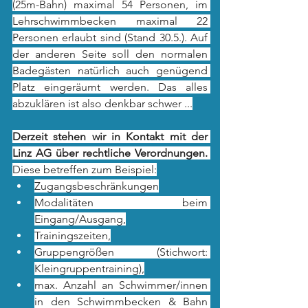
(25m-Bahn) maximal 54 Personen, im 
Lehrschwimmbecken maximal 22 
Personen erlaubt sind (Stand 30.5.). Auf 
der anderen Seite soll den normalen 
Badegästen natürlich auch genügend 
Platz eingeräumt werden. Das alles 
abzuklären ist also denkbar schwer ...
Derzeit stehen wir in Kontakt mit der 
Linz AG über rechtliche Verordnungen.
Diese betreffen zum Beispiel:
Zugangsbeschränkungen
Modalitäten beim 
Eingang/Ausgang,
Trainingszeiten,
Gruppengrößen (Stichwort: 
Kleingruppentraining),
max. Anzahl an Schwimmer/innen 
in den Schwimmbecken & Bahn 