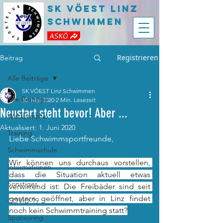
SK VÖEST LInz
Schwimmen
Registrieren
Beitrag
Alle Beiträge
SK VÖEST Linz Schwimmen
Alle Beiträge
30. Mai 2020
2 Min. Lesezeit
Neustart steht bevor! Aber ...
Wettkämpfe
Aktualisiert:
1. Juni 2020
Training
Liebe Schwimmsportfreunde,
Schwimmschule
Wir können uns durchaus vorstellen, 
Informationen
dass die Situation aktuell etwas 
Sonstiges
verwirrend ist: Die Freibäder sind seit 
gestern geöffnet, aber in Linz findet 
COVID-19
noch kein Schwimmtraining statt?
Sponsoring