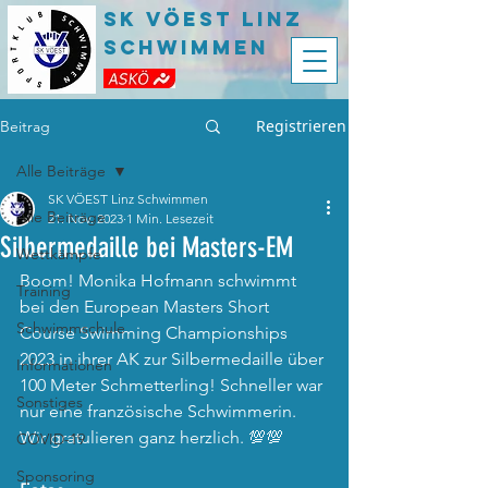
SK VÖEST LInz
Schwimmen
Registrieren
Beitrag
Alle Beiträge
SK VÖEST Linz Schwimmen
Alle Beiträge
21. Nov. 2023
1 Min. Lesezeit
Silbermedaille bei Masters-EM
Wettkämpfe
Boom! Monika Hofmann schwimmt 
Training
bei den European Masters Short 
Schwimmschule
Course Swimming Championships 
2023 in ihrer AK zur Silbermedaille über 
Informationen
100 Meter Schmetterling! Schneller war 
Sonstiges
nur eine französische Schwimmerin. 
Wir gratulieren ganz herzlich. 💯💯
COVID-19
Sponsoring