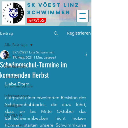
SK VÖEST LInz
Schwimmen
Registrieren
Beitrag
Alle Beiträge
SK VÖEST Linz Schwimmen
Alle Beiträge
19. Aug. 2024
1 Min. Lesezeit
Schwimmschul-Termine im
Wettkämpfe
kommenden Herbst
Training
Liebe Eltern,
Schwimmschule
Informationen
aufgrund einer erweiterten Revision des 
Schörgenhubbades, die dazu führt, 
Sonstiges
dass wir bis Mitte Oktober das 
COVID-19
Lehrschwimmbecken nicht nutzen 
Sponsoring
können, starten unsere Schwimmkurse 