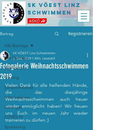
SK VÖEST LInz
Schwimmen
Registrieren
Beitrag
Alle Beiträge
SK VÖEST Linz Schwimmen
Alle Beiträge
2. Dez. 2019
1 Min. Lesezeit
Fotogalerie Weihnachtsschwimmen
Wettkämpfe
2019
Training
Vielen Dank für alle helfenden Hände, 
Schwimmschule
die das diesjährige 
Informationen
Weihnachtsschwimmen auch heuer 
wieder ermöglicht haben! Wir freuen 
Sonstiges
uns Euch im neuen Jahr wieder 
COVID-19
trainieren zu dürfen ;)
Sponsoring