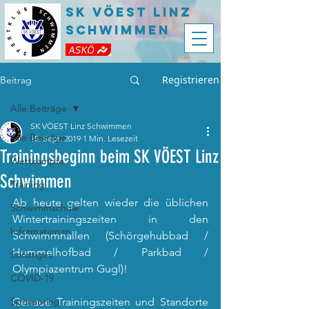
SK VÖEST LInz
Schwimmen
Registrieren
Beitrag
Alle Beiträge
SK VÖEST Linz Schwimmen
Alle Beiträge
15. Sept. 2019
1 Min. Lesezeit
Trainingsbeginn beim SK VÖEST Linz
Wettkämpfe
Schwimmen
Training
Ab heute gelten wieder die üblichen 
Schwimmschule
Wintertrainingszeiten in den 
Informationen
Schwimmhallen (Schörgehubbad / 
Hummelhofbad / Parkbad / 
Sonstiges
Olympiazentrum Gugl)!
COVID-19
Sponsoring
Genaue Trainingszeiten und Standorte 