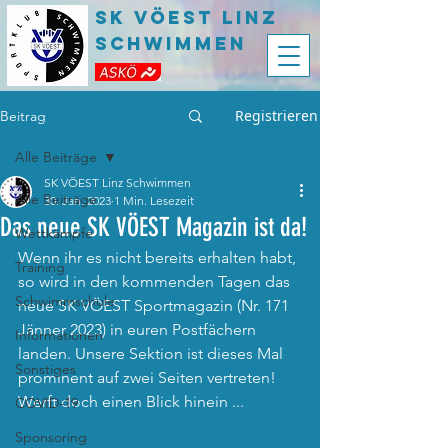
SK VÖEST LInz
Schwimmen
Registrieren
Beitrag
Alle Beiträge
SK VÖEST Linz Schwimmen
Alle Beiträge
30. Jan. 2023
1 Min. Lesezeit
Das neue SK VÖEST Magazin ist da!
Wettkämpfe
Wenn ihr es nicht bereits erhalten habt, 
Training
so wird in den kommenden Tagen das 
Schwimmschule
neue SK VÖEST Sportmagazin (Nr. 171 
Jänner 2023) in euren Postfächern 
Informationen
landen. Unsere Sektion ist dieses Mal 
Sonstiges
prominent auf zwei Seiten vertreten! 
Werft doch einen Blick hinein ...
COVID-19
Sponsoring