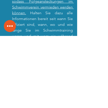
sodass Folgeansteckungen im 
Schwimmverein vermieden werden 
können.
 Halten Sie dazu alle 
Informationen bereit seit wann Sie 
infiziert sind, wann, wo und wie 
lange Sie im Schwimmtraining 
waren und mit wem sie während 
der Dauer des Schwimmtrainings 
Kontakt hatten.
Schwimmtraining in der Zukunft
Nach aktuellem Stand der Dinge spricht 
nichts gegen die Durchführung der 
Schwimmtrainings nach dem Ende der 
Herbstferien. Wie die Realität jedoch 
tatsächlich aussehen wird, können wir 
auch nicht vorhersagen. Es ist bei 
einem weiteren Anstieg der 
Infektionszahlen davon auszugehen, 
dass die Schwimmbäder erneut 