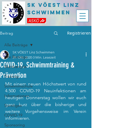
SK VÖEST LInz
Schwimmen
Registrieren
Beitrag
Alle Beiträge
SK VÖEST Linz Schwimmen
Alle Beiträge
29. Okt. 2020
3 Min. Lesezeit
COVID-19, Schwimmtraining &
Wettkämpfe
Prävention
Training
Mit einem neuen Höchstwert von rund 
Schwimmschule
4.500 COVID-19 Neuinfektionen am 
Informationen
heutigen Donnerstag wollen wir euch 
ganz kurz über die bisherige und 
Sonstiges
weitere Vorgehensweise im Verein 
COVID-19
informieren.
Sponsoring