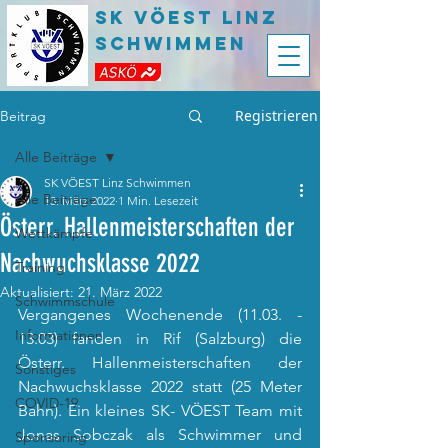
SK VÖEST LInz
Schwimmen
Registrieren
Beitrag
Alle Beiträge
SK VÖEST Linz Schwimmen
Alle Beiträge
13. März 2022
1 Min. Lesezeit
Österr. Hallenmeisterschaften der
Wettkämpfe
Nachwuchsklasse 2022
Training
Aktualisiert:
21. März 2022
Schwimmschule
Vergangenes Wochenende (11.03. - 
Informationen
13.03) fanden in Rif (Salzburg) die 
Österr. Hallenmeisterschaften der 
Sonstiges
Nachwuchsklasse 2022 statt (25 Meter 
COVID-19
Bahn). Ein kleines SK- VÖEST Team mit 
Jonas Sobczak als Schwimmer und 
Sponsoring